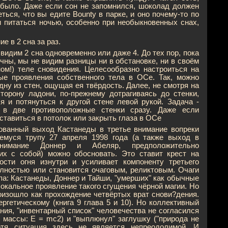
 было. Даже если сон не запомнился, шоколад должен
ься, что вы едите Bounty в парке, и оно почему-то по
и питаться ночью, особенно при необыкновенных снах,
е в 2 сна за раз.
видим 2 сна одновременно или даже 4. До тех пор, пока
чны, мы не видим разницы ни в обстановке, ни в своём
ном!) теле сновидения. Целесообразно настроиться на
ые проявления собственного тела в ОСе. Так, можно
дну из стен, ощущая ея твёрдость. Далее, не смотря на
торону ладони, по-прежнему дотрагиваясь до стенки,
я и потянуться к другой стене левой рукой. Задача -
 в две противоположные стенки сразу. Даже если
ставиться в потолок или закрыть глаза в ОСе
ированный выход Кастанеды в третье внимание вопреки
емуся трупу 27 апреля 1998 года (а также выход в
нимание Доннер и Абеляр, предположительно
их с собой) можно обосновать. Это ставит крест на
ости огня изнутри и усиливает компоненту третьего
олностью или становится очаговым, реликтовым. Очаги
упа: Кастанеды, Доннер и Тайши, "умерших" как обычные
 локальное проявление такого сгущения чёрной магии. Но
роизошло как прохождение четвёртых врат снови?дения.
ргетическому (книга 9 глава 5 и 10). Но коллективный
ния, "инвентарный список" человечества не согласился
 массы: Е = mc2) и "выплюнул" заглушку ("природа не
хотя ситуация здесь не является непреодолимой. И