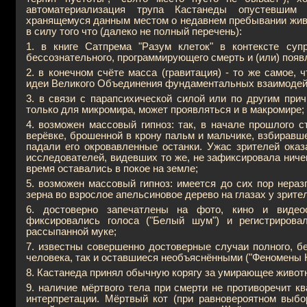
автоматериализация трупа Кастанеды опустевшим п
хранящемуся данным местом о недавнем пребывании живог
в силу того что (далеко не полный перечень):
1. в книге Сатпрема "Разум клеток" в контексте суп
бессознательного, программирующего смерть и (или) появл
2. в конечном счёте масса (гравитация) - то же самое, 
идеи Великого Объединения фундаментальных взаимодей
3. в связи с парапсихической силой или по другим при
только для микромира, может проявляться и в макромире;
4. возможен массовый гипноз: так, в начале прошлого 
верёвке, брошенной в крону пальм и мальчике, взбиравш
падали его окровавленные останки. Ужас зрителей оказ
исследователей, видевших то же, не зафиксировала ниче
время оставались в покое на земле;
5. возможен массовый гипноз: имеется до сих пор нера
зерна во взрослое апельсиновое дерево на глазах у зрите
6. достоверно запечатлены на фото, кино и видео
фиксировались голоса ("Белый шум") и регистрировал
рассыпанной муке;
7. известны совершенно достоверные случаи полного, б
человека, так и оставшиеся необъяснёнными ("Феномены К
8. Кастанеда принял обычную корягу за умирающее животно
9. наличие мёртвого тела при смерти не противоречит к
интерпретации. Мёртвый кот (при равновероятном выбо