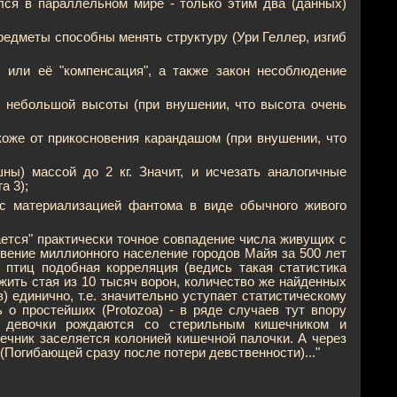
лся в параллельном мире - только этим два (данных)
редметы способны менять структуру (Ури Геллер, изгиб
 или её "компенсация", а также закон несоблюдение
с небольшой высоты (при внушении, что высота очень
коже от прикосновения карандашом (при внушении, что
ны) массой до 2 кг. Значит, и исчезать аналогичные
а 3);
. с материализацией фантома в виде обычного живого
ается" практически точное совпадение числа живущих с
вение миллионного население городов Майя за 500 лет
 птиц подобная корреляция (ведись такая статистика
жить стая из 10 тысяч ворон, количество же найденных
) единично, т.е. значительно уступает статистическому
 о простейших (Protozoa) - в ряде случаев тут впору
, девочки рождаются со стерильным кишечником и
ечник заселяется колонией кишечной палочки. А через
(Погибающей сразу после потери девственности)..."