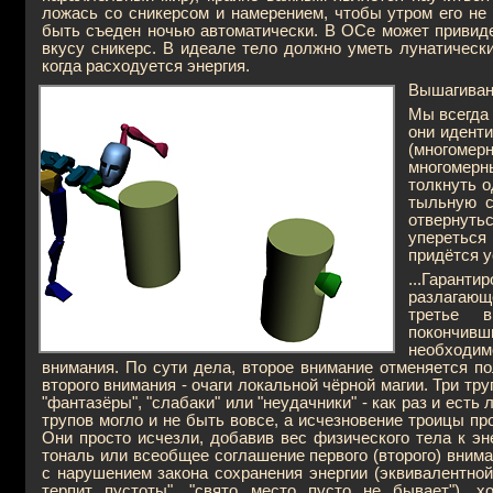
ложась со сникерсом и намерением, чтобы утром его не
быть съеден ночью автоматически. В ОСе может привидет
вкусу сникерс. В идеале тело должно уметь лунатическ
когда расходуется энергия.
Вышагивани
Мы всегда 
они иденти
(многомер
многомерн
толкнуть о
тыльную с
отвернутьс
упереться
придётся у
...Гарант
разлагающ
третье в
покончивш
необходим
внимания. По сути дела, второе внимание отменяется п
второго внимания - очаги локальной чёрной магии. Три тр
"фантазёры", "слабаки" или "неудачники" - как раз и есть
трупов могло и не быть вовсе, а исчезновение троицы п
Они просто исчезли, добавив вес физического тела к эне
тональ или всеобщее соглашение первого (второго) внима
с нарушением закона сохранения энергии (эквивалентной
терпит пустоты", "свято место пусто не бывает"), 