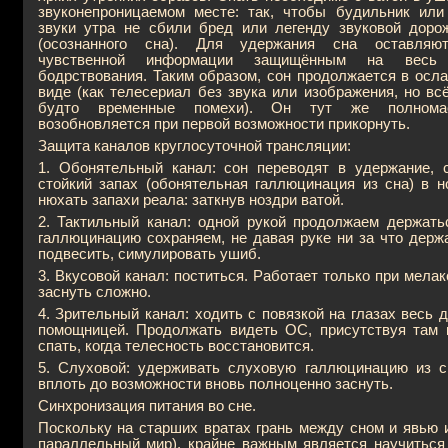
звуконепроницаемом месте: так, чтобы будильник или
звуки утра не сбили бред или легенду звуковой дор
(осознанного сна). Для удержания сна оставляю
чувственной информации защищённым на весь
бодрствования. Таким образом, сон продолжается в осл
виде (как телесериал без звука или изображения, но всё
будто временные помехи). Он тут же полнома
возобновляется при первой возможности прикорнуть.
Защита каналов круглосуточной трансляции:
1. Обонятельный канал: сон переводят в удержание, 
стойкий запах (обонятельная галлюцинация из сна) в н
нюхать запахи реала: заткнув ноздри ватой.
2. Тактильный канал: одной рукой продолжаем держатьс
галлюцинацию сохраняем, не давая руке ни за что держ
подвесить, симулировать ушиб.
3. Вкусовой канал: поститься. Работает только при мел
заснуть сложно.
4. Зрительный канал: ходить с повязкой на глазах весь 
помощницей. Продолжать видеть ОС, присутствуя там 
спать, когда телесность восстановится.
5. Слуховой: удерживать слуховую галлюцинацию из с
вплоть до возможности вновь полноценно заснуть.
Синхронизация питания во сне.
Поскольку на старших вратах грань между сном и явью
параллельный мир), крайне важным является научиться 