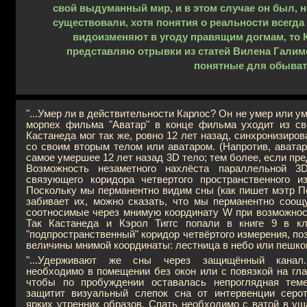
свой выдуманный мир, и в этом случае он был, н
существовали, хотя понятия о реальности всегда
видоизменяют в угоду правящим догмам, то К
представляю отрывки из статей Вилена Галимо
понятные для обыва
"...Умер ли в действительности Карлос? Он не умер или 
морпех фильма "Аватар" в конце фильма уходит из св
Кастанеда мог так же, ровно 12 лет назад, синхронизир
со своим вторым телом или аватаром. (Напротив, аватар
самое умершее 12 лет назад 3D тело; тем более, если п
Возможность незаметного нахлёста параллельной 3
связующего коридора четвертого пространственного и
Поскольку мы перманентно видим сны (как пишет мэтр П
забивает их, можно сказать, что мы перманентно соо
соотносимые через мнимую координату W при возможност
Так Кастанеда и Кэрол Тиггс попали в книге 9 в кл
"подпространственный" коридор четвёртого измерения, п
величины мнимой координаты: лестница в небо или пешком 
"...Удерживают же сны через защищённый канал
необходимо в помещении без окон или с повязкой на глаз
чтобы по пробуждении оставалась непроглядная тем
защитит визуальный слепок сна от интервенции серо
ярких утренних образов. Спать необходимо с ватой в уш