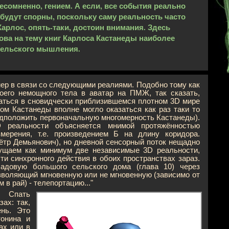
есомненно, гением. А если, все события реально
 будут спорны, поскольку саму реальность часто
арлос, опять-таки, достоин внимания. Здесь
ва на тему книг Карлоса Кастанеды наиболее
тельского мышления.
умер в связи со следующими реалиями. Подобно тому как
оего немощного тела в аватар на ПМЖ, так сказать,
оваться в сновидчески приблизившемся плотном 3D мире
ом Кастанеды вполне могло оказаться как раз таки то
редположить первоначальную многомерность Кастанеды).
D реальности объясняется мнимой протяжённостью
змерения, т.е. произведением Б на длину коридора.
ётр Демьянович), но дневной сенсорный поток нещадно
щущаем как минимум две независимые 3D реальности,
и синхронного действия в обоих пространствах зараз.
адовую большого сельского дома (глава 10) через
озволяющий мгновенную или не мгновенную (зависимо от
в рай) - телепортацию..."
. Спать
ах: так,
ень. Это
тонина и
ах или в