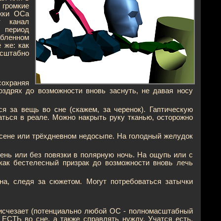
 громкие
ожки ОСа
т канал
 период
абленном
 же: как
сштабно
сохраняя
оздрях до возможности вновь заснуть, не давая носу
я за вещь во сне (скажем, за черенок). Гаптическую
аться в реале. Можно накрыть руку тканью, осторожно
аксене или трёхдневном недосыпе. На голодный желудок
день или без повязки в полярную ночь. На ощупь или с
как бестелесный призрак до возможности вновь лечь
на, следя за сюжетом. Могут потребоваться затычки
 исчезает (потенциально любой ОС - полномасштабный
ЕСТЬ во сне, а также справлять нужду. Учатся есть,