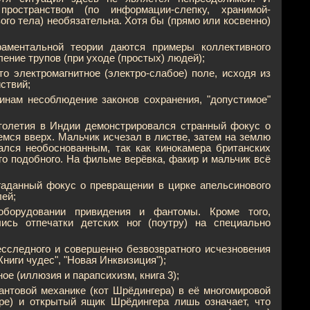
ространством (по информации-слепку, хранимой-
о тела) необязательна. Хотя бы (прямо или косвенно)
раментальной теории даются примеры коллективного
ение трупов (при уходе (простых) людей);
что электромагнитное (электро-слабое) поле, исходя из
ствий;
чинам несоблюдение законов сохранения, "допустимое"
столетия в Индии демонстрировался странный фокус о
емся вверх. Мальчик исчезал в листве, затем на землю
ался необоснованным, так как кинокамера британских
го подобного. На фильме верёвка, факир и мальчик всё
згаданный фокус о превращении в цирке апельсинового
лей;
оборудовании привидения и фантомы. Кроме того,
ись отпечатки детских ног (поутру) на специально
есследного и совершенно безвозвратного исчезновения
ниги чудес", "Новая Инквизиция");
е (иллюзия и парапсихизм, книга 3);
вантовой механике (кот Шрёдингера) в её многомировой
ре) и открытый ящик Шрёдингера лишь означает, что