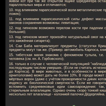
живой кот при так же открытом ящике Шрёдингера оста
параллельных мира и отличаются;
10. под влиянием парапсихической воли металлические п
ложек);
11. под влиянием парапсихической силы дефект массы
законов сохранения возможны: левитация;
12. под гипнозом возможен перелом кости при падении 
большая);
13. под гипнозом может произойти натуральный ожог на 
это зажжённая сигарета);
14. Саи Баба материализует предметы (статуэтки Криш
предметы могут так же. (Пример: автомобиль Карлоса, книг
15. тибетская магия знакома с феноменом тульпа, т.е
человека (см. кн. А. Горбовского);
16. только в случае с человеческой популяцией "наблюд
последующим числом умерших. (Если не считать исчезно
до Кортеса). В мире животных, и в особенности в мире
орнитологами) может дать не более 10%. В городе может 
мёртвых ворон (даже с учётом прожорливости диких котов
индексу их биологической смертности. Если же говорить
вспомнить средневековые идеи самозарождения: так
стерильным влагалищем. Однако очень скоро тонкий киш
несколько лет влагалище - колонией палочки Дёдерляйна. 