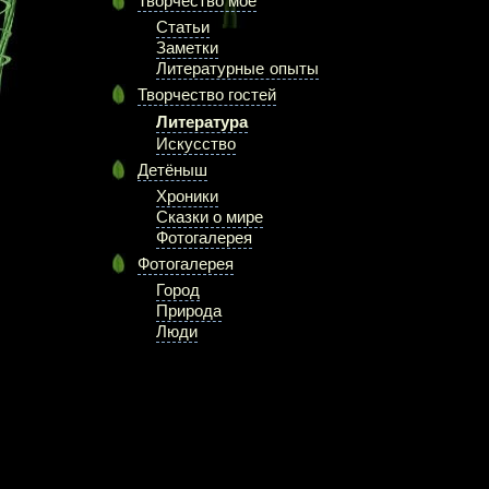
Творчество моё
Статьи
Заметки
Литературные опыты
Творчество гостей
Литература
Искусство
Детёныш
Хроники
Сказки о мире
Фотогалерея
Фотогалерея
Город
Природа
Люди