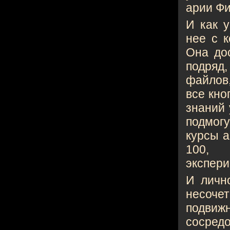
арии Фи
И как 
нее с 
Она до
подряд
файлов,
все кно
знаний 
подмог
курсы а
100, 
экспер
И личн
несоче
подви
сосре