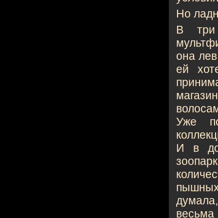
Но ладн
В три
мультфи
она лев
ей хот
приним
магаз
волоса
Уже п
коллекц
И в до
зоопа
количес
пышных
думала,
весьма