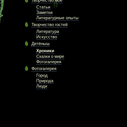
Творчество моё
Статьи
Заметки
Литературные опыты
Творчество гостей
Литература
Искусство
Детёныш
Хроники
Сказки о мире
Фотогалерея
Фотогалерея
Город
Природа
Люди