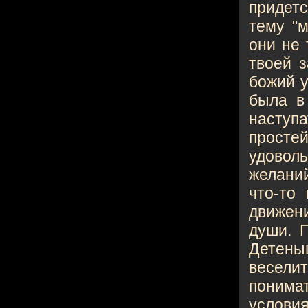
придетс
тему "м
они не 
твоей з
божий у
была в 
наступа
просте
удовол
желаний
что-то
движени
души. 
Детеныш
весели
понима
условия