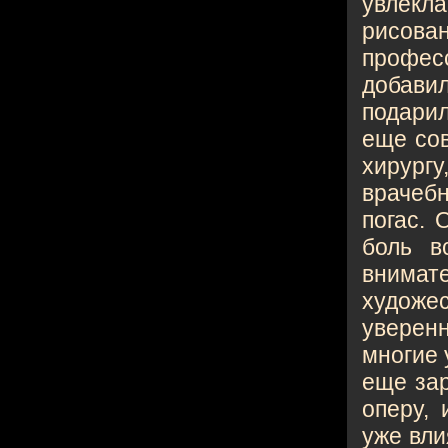
увлекла
рисов
профес
добави
подарил
еще сов
хирург
врачеб
погас. 
боль в
внимате
художе
уверен
многие 
еще зар
оперу, 
уже вли