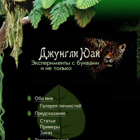
Обо мне
Галерея личностей
Предсказания
Статьи
Примеры
Заказ