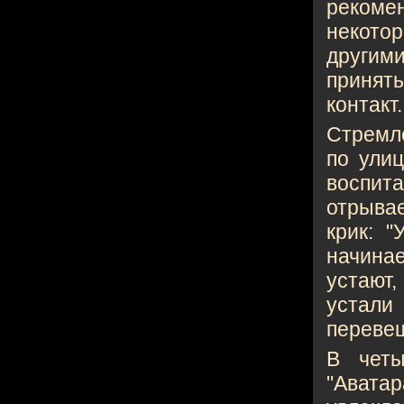
рекомен
некотор
другими
принят
контакт
Стремле
по ули
воспит
отрыва
крик: 
начинае
устают
устали 
перевеш
В четы
"Аватар