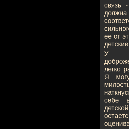
связь 
должн
соотве
сильног
ее от э
детские
У 
доброж
легко р
Я мог
милос
наткну
себе 
детско
остает
оценив