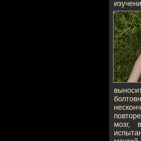
изучени
выноси
болтов
нескон
повтор
мозг, 
испыта