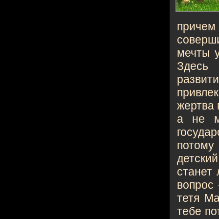
причем
соверши
мечты у
Здесь 
разви
привле
жертва 
а не м
государ
потому 
детский
станет 
вопрос 
тетя Ма
тебе по