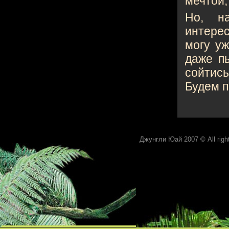
мечтой,
Но, н
интерес
могу уж
даже пы
сойтис
Будем п
Джунгли Юай 2007 © All rights