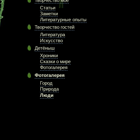
Творчество моё
Статьи
Заметки
Литературные опыты
Творчество гостей
Литература
Искусство
Детёныш
Хроники
Сказки о мире
Фотогалерея
Фотогалерея
Город
Природа
Люди