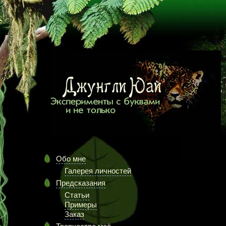
Обо мне
Галерея личностей
Предсказания
Статьи
Примеры
Заказ